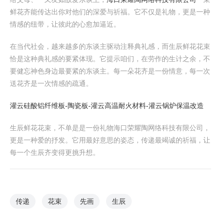
鲜花齐能传达出你对他们的深爱与祈福。它不仅是礼物，更是一种
情感的纽带，让彼此的心愈加逼近。
在当代社会，越来越多的东谈主驱动注释典礼感，而生辰鲜花花束
恰是这种典礼感的要紧体现。它提示咱们，在劳作的生计之余，不
要健忘神色身边最要紧的东谈主。每一朵花齐是一份情意，每一次
送花齐是一次情感的疏通。
灌云硅酸铝纤维板-陶瓷板-灌云高温耐火材料-灌云锅炉保温改造
生辰鲜花花束，不单是是一份礼物海口荣耀陶网络科技有限公司，
更是一种爱的抒发。它用最好意思的姿态，传递最竭诚的祈福，让
每一个生辰齐变得更挑升想。
传递
花束
先画
生辰