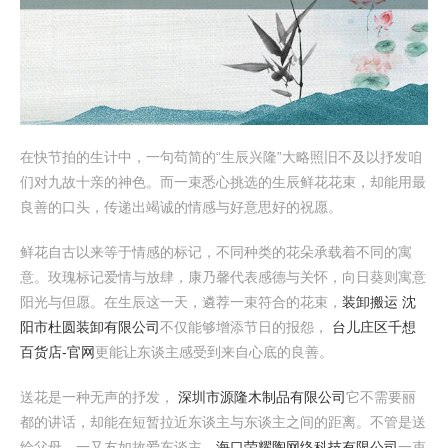
在快节拍的生计中，一句苟简的“生辰兴隆”大略照旧不及以抒发咱
们对九故十亲的神色。而一束悉心挑选的生辰鲜花花束，却能用最
良善的口头，传递出竭诚的情感与好意思好的祝愿。
鲜花自古以来等于情感的标记，不同种类的花朵承载着不同的寓
意。玫瑰标记爱情与放肆，康乃馨代表感德与关怀，向日葵则寓意
阳光与但愿。在生辰这一天，遴荐一束符合的花束，
装卸搬运 沈
阳市杜圆装卸有限公司
不仅能够增添节日的报怨，
台儿庄区千想
百货店-官网
更能让东谈主感受到来自心底的良善。
送花是一种无声的抒发，
深圳市源隆木制品有限公司
它不需要丽
都的讲话，却能在短暂拉近东谈主与东谈主之间的距离。不管是送
给父母、一又友如故爱东谈主，
海口荣耀陶网络科技有限公司
一束